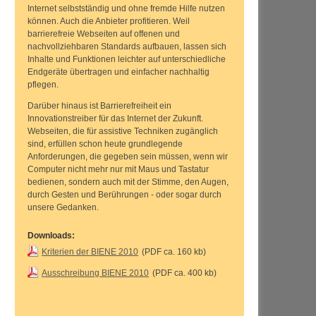
Internet selbstständig und ohne fremde Hilfe nutzen
können. Auch die Anbieter profitieren. Weil
barrierefreie
Web
seiten auf offenen und
nachvollziehbaren Standards aufbauen, lassen sich
Inhalte und Funktionen leichter auf unterschiedliche
Endgeräte übertragen und einfacher nachhaltig
pflegen.
Darüber hinaus ist Barrierefreiheit ein
Innovationstreiber für das Internet der Zukunft.
Web
seiten, die für assistive Techniken zugänglich
sind, erfüllen schon heute grundlegende
Anforderungen, die gegeben sein müssen, wenn wir
Computer nicht mehr nur mit Maus und Tastatur
bedienen, sondern auch mit der Stimme, den Augen,
durch Gesten und Berührungen - oder sogar durch
unsere Gedanken.
Downloads
:
Kriterien der BIENE 2010
(
PDF
ca.
160
kb
)
Ausschreibung BIENE 2010
(
PDF
ca.
400
kb
)