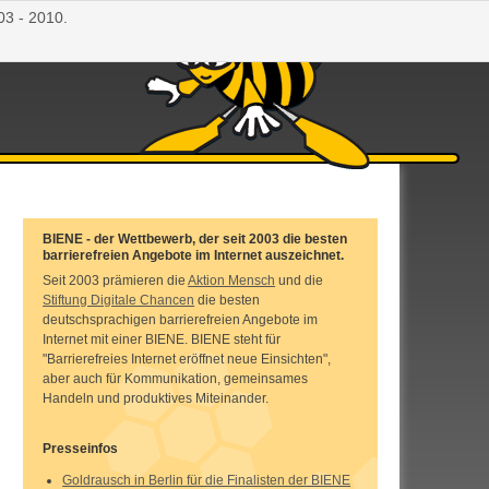
03 - 2010.
BIENE - der Wettbewerb, der seit 2003 die besten
barrierefreien Angebote im Internet auszeichnet.
Seit 2003 prämieren die
Aktion Mensch
und die
Stiftung Digitale Chancen
die besten
deutschsprachigen barrierefreien Angebote im
Internet mit einer BIENE. BIENE steht für
"Barrierefreies Internet eröffnet neue Einsichten",
aber auch für Kommunikation, gemeinsames
Handeln und produktives Miteinander.
Presseinfos
Goldrausch in Berlin für die Finalisten der BIENE