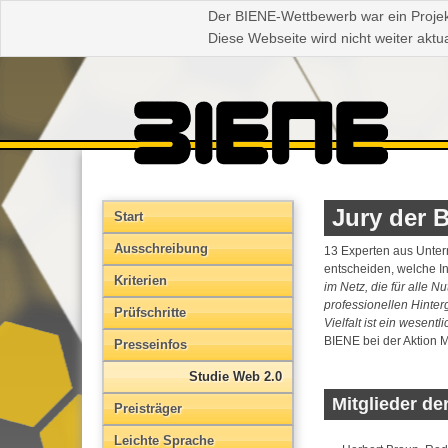
Der BIENE-Wettbewerb war ein Proje
Diese Webseite wird nicht weiter aktua
Jury der 
Start
Aus­schreibung
13 Experten aus Unter
entscheiden, welche In
Kriterien
im Netz, die für alle N
professionellen Hinter
Prüfschritte
Vielfalt ist ein wesen
BIENE bei der Aktion M
Presseinfos
Studie Web 2.0
Mitglieder de
Preisträger
Leichte Sprache