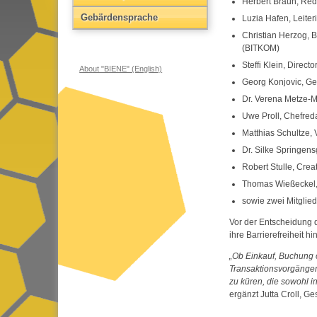
Herbert Braun, Re
Gebärden­sprache
Luzia Hafen, Leite
Christian Herzog, 
(
BITKOM
)
Steffi Klein,
Directo
About "BIENE" (English)
Georg Konjovic, Ge
Dr.
Verena Metze-Ma
Uwe Proll, Chefred
Matthias Schultze,
Dr.
Silke Springens
Robert Stulle,
Creat
Thomas Wießeckel
sowie zwei Mitglie
Vor der Entscheidung 
ihre Barrierefreiheit hi
Ob Einkauf, Buchung o
Transaktionsvorgängen
zu küren, die sowohl 
ergänzt Jutta Croll, Ge