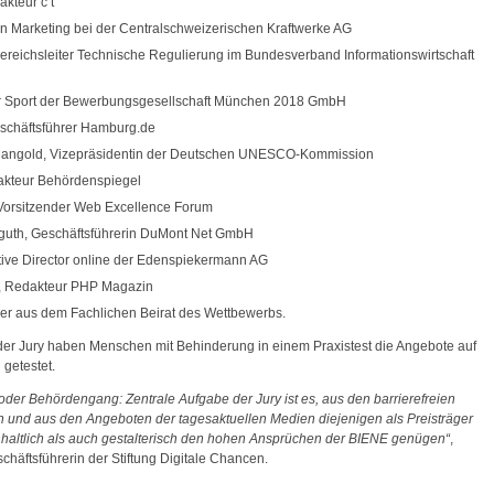
dakteur
c’t
rin Marketing bei der Centralschweizerischen Kraftwerke
AG
Bereichsleiter Technische Regulierung im Bundesverband Informationswirtschaft
r
Sport der Bewerbungsgesellschaft München 2018
GmbH
schäftsführer Hamburg.de
ngold, Vizepräsidentin der Deutschen
UNESCO
-Kommission
akteur Behördenspiegel
 Vorsitzender
Web Excellence
Forum
guth, Geschäftsführerin
DuMont
Net
GmbH
ive Director online
der Edenspiekermann
AG
, Redakteur
PHP
Magazin
der aus dem Fachlichen Beirat des Wettbewerbs.
der Jury haben Menschen mit Behinderung in einem Praxistest die Angebote auf
n getestet.
der Behördengang: Zentrale Aufgabe der Jury ist es, aus den barrierefreien
 und aus den Angeboten der tagesaktuellen Medien diejenigen als Preisträger
inhaltlich als auch gestalterisch den hohen Ansprüchen der BIENE genügen
,
schäftsführerin der Stiftung Digitale Chancen.